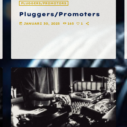
PLUGGERS/PROMOTORS
Pluggers/Promoters
JANUARI 30, 2025
165
1
today