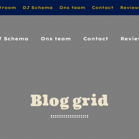
troom
DJ Schema
Ons team
Contact
Review
O DOOR!!! MET VRIENDELIJKE GROET VAN PATRI
J Schema
Ons team
Contact
Revie
Blog grid