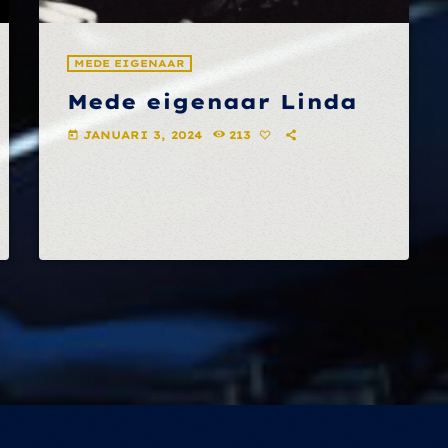
MEDE EIGENAAR
Mede eigenaar Linda
JANUARI 3, 2024
213
today