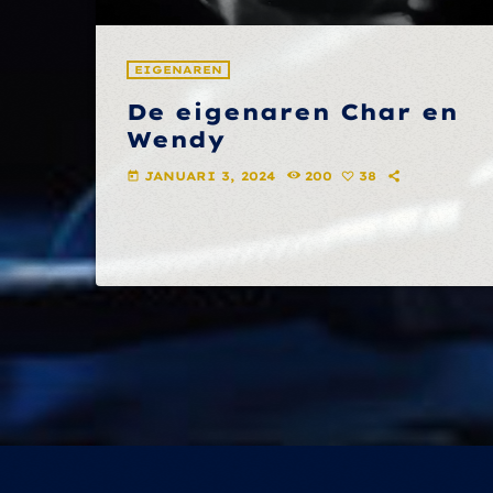
EIGENAREN
De eigenaren Char en
Wendy
JANUARI 3, 2024
200
38
today