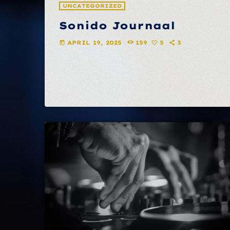
UNCATEGORIZED
Sonido Journaal
APRIL 19, 2025
159
5
3
today