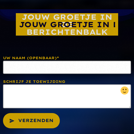
JOUW GROETJE IN
DE
BERICHTENBALK
UW NAAM (OPENBAAR)*
SCHRIJF JE TOEWIJDING
VERZENDEN
send