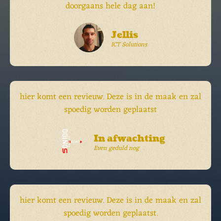
doorgaans hele dag aan!
Jellis
ICT Solutions
hier komt een revieuw. Deze is in de maak en zal
spoedig worden geplaatst
In afwachting
Even geduld nog
hier komt een revieuw. Deze is in de maak en zal
spoedig worden geplaatst.