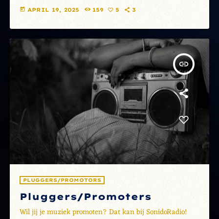
today
APRIL 19, 2025
159
5
3
insert_link
PLUGGERS/PROMOTORS
Pluggers/Promoters
Wil jij je muziek promoten? Dat kan bij SonidoRadio!