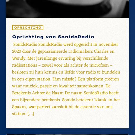
OPRICHTING
Oprichting van SonidoRadio
SonidoRadio SonidoRadio werd opgericht in november
2020 door de gepassioneerde radiomakers Charles en
Wendy. Met jarenlange ervaring bij verschillende
radiostations – zowel voor als achter de microfoon –
besloten zij hun kennis en liefde voor radio te bundelen
in een eigen station. Hun missie? Een platform creëren
waar muziek, passie en kwaliteit samenkomen. De
Betekenis Achter de Naam De naam SonidoRadio heeft
een bijzondere betekenis. Sonido betekent ‘klank’ in het
Spaans, wat perfect aansluit bij de essentie van ons
station: […]