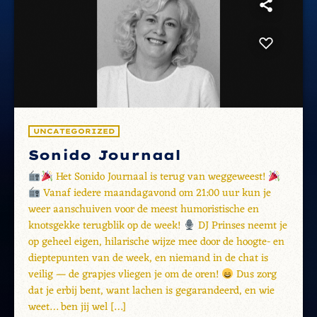
UNCATEGORIZED
Sonido Journaal
Het Sonido Journaal is terug van weggeweest!
Vanaf iedere maandagavond om 21:00 uur kun je
weer aanschuiven voor de meest humoristische en
knotsgekke terugblik op de week!
DJ Prinses neemt je
op geheel eigen, hilarische wijze mee door de hoogte- en
dieptepunten van de week, en niemand in de chat is
veilig — de grapjes vliegen je om de oren!
Dus zorg
dat je erbij bent, want lachen is gegarandeerd, en wie
weet… ben jij wel […]