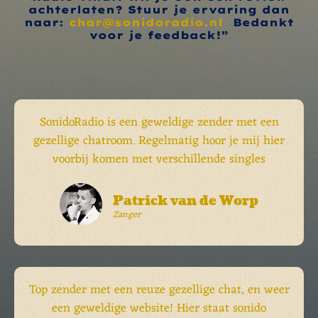
achterlaten? Stuur je ervaring dan
naar:
char@sonidoradio.nl
Bedankt
voor je feedback!”
SonidoRadio is een geweldige zender met een
gezellige chatroom. Regelmatig hoor je mij hier
voorbij komen met verschillende singles
Patrick van de Worp
Zanger
Top zender met een reuze gezellige chat, en weer
een geweldige website! Hier staat sonido