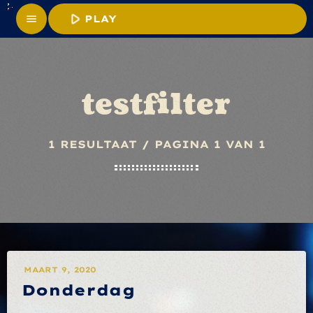
play_arrow
menu
PLAY					
testfilter
1 RESULTAAT / PAGINA 1 VAN 1
MAART 9, 2020
Donderdag