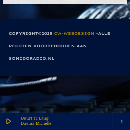
COPYRIGHT©2025
CW-WEBDESIGN
-ALLE
RECHTEN VOORBEHOUDEN AAN
SONIDORADIO.NL
Duurt Te Lang
play_arrow
keyboard_arrow_right
Davina Michelle