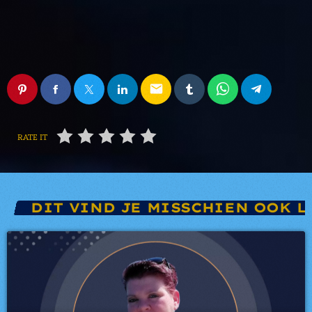
email
RATE IT
DIT VIND JE MISSCHIEN OOK L