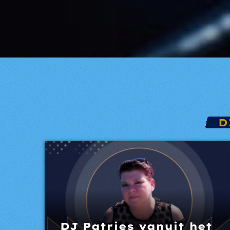
D
DJ Patries vanuit het