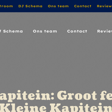
troom
DJ Schema
Ons team
Contact
Review
DOOR!!! MET VRIENDELIJKE GROET VAN PATRICK
J Schema
Ons team
Contact
Revie
pitein: Groot f
Kleine Kapitei