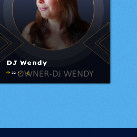
DJ Wendy
22