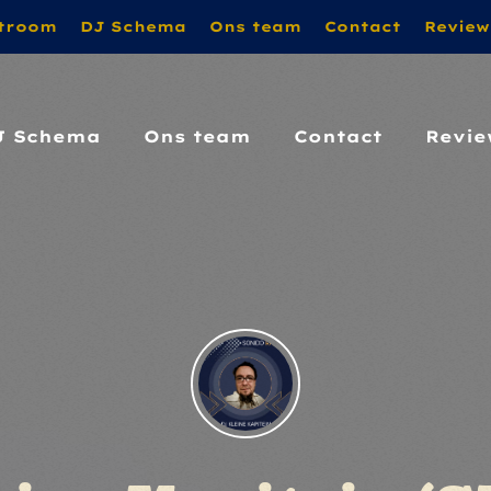
troom
DJ Schema
Ons team
Contact
Review
OOR!!! MET VRIENDELIJKE GROET VAN PATRICK
J Schema
Ons team
Contact
Revie