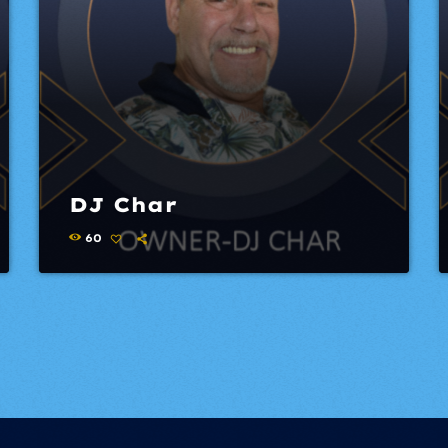
DJ Char
60