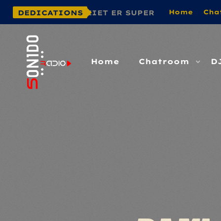
Home
Cha
WEBSITE ZIET ER SUPER GOED UIT! GA ZO D
DEDICATIONS
Home
Chatroom
D