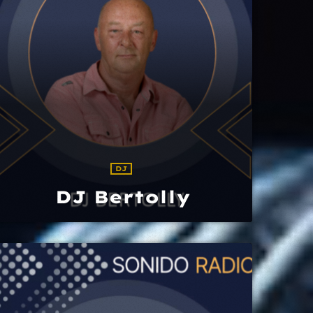
DJ
DJ Bertolly