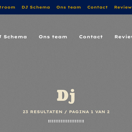
troom
DJ Schema
Ons team
Contact
Review
OR!!! MET VRIENDELIJKE GROET VAN PATRICK
J Schema
Ons team
Contact
Revie
Dj
23 RESULTATEN / PAGINA 1 VAN 2