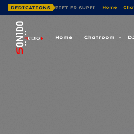
Home
Cha
WEBSITE ZIET ER SUPER GOED UIT! GA ZO DO
DEDICATIONS
Home
Chatroom
D