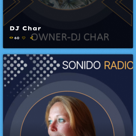
DJ Char
60