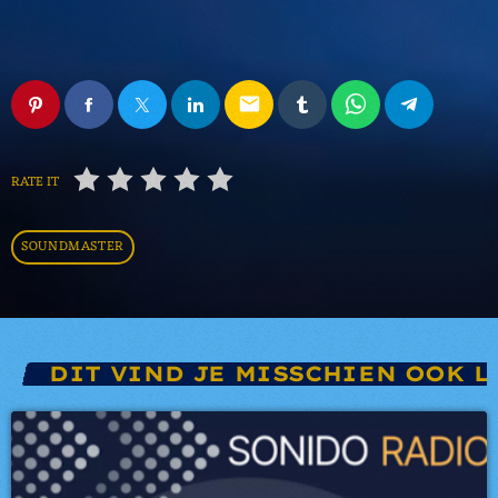
email
RATE IT
SOUNDMASTER
DIT VIND JE MISSCHIEN OOK L