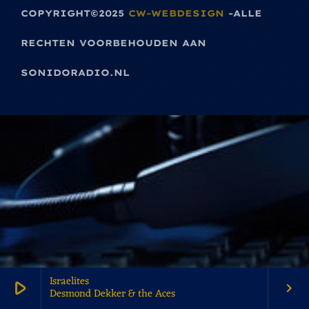
COPYRIGHT©2025
CW-WEBDESIGN
-ALLE
RECHTEN VOORBEHOUDEN AAN
SONIDORADIO.NL
Israelites
play_arrow
keyboard_arrow_right
Desmond Dekker & the Aces