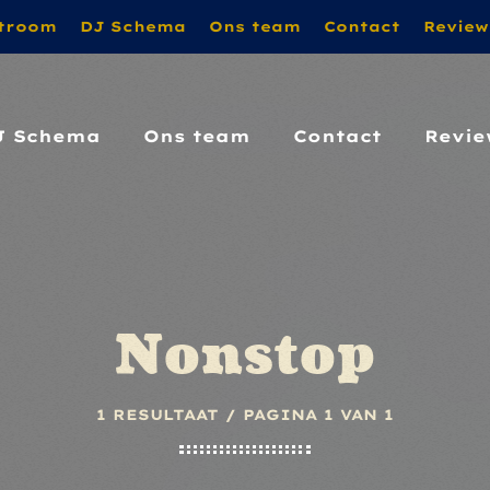
troom
DJ Schema
Ons team
Contact
Review
A ZO DOOR!!! MET VRIENDELIJKE GROET VAN PA
J Schema
Ons team
Contact
Revie
Nonstop
1 RESULTAAT / PAGINA 1 VAN 1